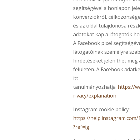
segítségével a honlapon jele
konverziókról, célközönségek
és az oldal tulajdonosa rész
adatokat kap a látogatók ho
A Facebook pixel segítségév
látogatóinak személyre szab
hirdetéseket jeleníthet meg
felületén. A Facebook adatke
itt
tanulmányozhatja:
https://
rivacy/explanation
Instagram cookie policy:
https://help.instagram.com
?ref=ig