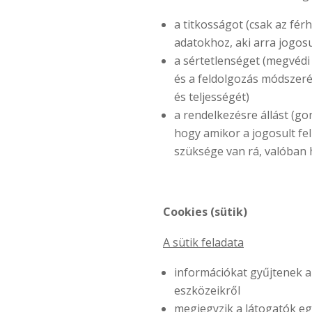
a titkosságot (csak az fér
adatokhoz, aki arra jogosu
a sértetlenséget (megvédi
és a feldolgozás módszer
és teljességét)
a rendelkezésre állást (go
hogy amikor a jogosult fe
szüksége van rá, valóban 
Cookies (sütik)
A sütik feladata
információkat gyűjtenek a
eszközeikről
megjegyzik a látogatók egy