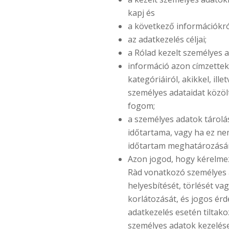
kapj és
a következő információkró
az adatkezelés céljai;
a Rólad kezelt személyes a
információ azon címzettek
kategóriáiról, akikkel, ill
személyes adataidat közöl
fogom;
a személyes adatok tárolá
időtartama, vagy ha ez ne
időtartam meghatározásá
Azon jogod, hogy kérelme
Ràd vonatkozó személyes
helyesbítését, törlését va
korlátozását, és jogos ér
adatkezelés esetén tiltako
személyes adatok kezelése