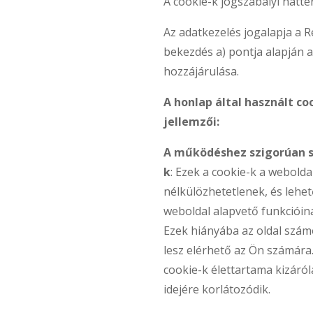
A cookie-k jogszabályi hátter
Az adatkezelés jogalapja a Re
bekezdés a) pontja alapján 
hozzájárulása.
A honlap által használt co
jellemzői:
A működéshez szigorúan s
k
: Ezek a cookie-k a webold
nélkülözhetetlenek, és lehet
weboldal alapvető funkcióin
Ezek hiányába az oldal szám
lesz elérhető az Ön számára
cookie-k élettartama kizár
idejére korlátozódik.