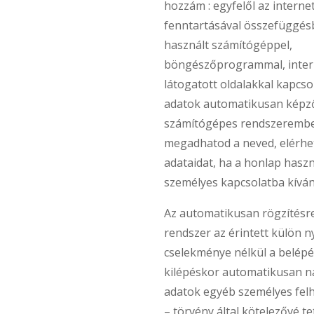
hozzám : egyfelől az interne
fenntartásával összefüggésb
használt számítógéppel,
böngészőprogrammal, intern
látogatott oldalakkal kapcso
adatok automatikusan kép
számítógépes rendszeremben
megadhatod a neved, elérhe
adataidat, ha a honlap hasz
személyes kapcsolatba kíván
Az automatikusan rögzítésre
rendszer az érintett külön n
cselekménye nélkül a belépés
kilépéskor automatikusan n
adatok egyéb személyes felh
– törvény által kötelezővé te