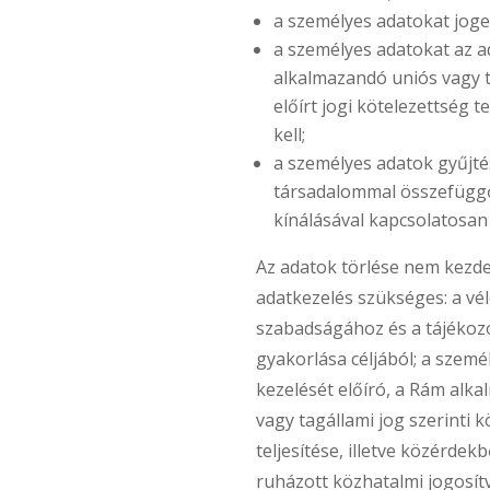
a személyes adatokat joge
a személyes adatokat az a
alkalmazandó uniós vagy 
előírt jogi kötelezettség t
kell;
a személyes adatok gyűjté
társadalommal összefüggő
kínálásával kapcsolatosan 
Az adatok törlése nem kezd
adatkezelés szükséges: a vé
szabadságához és a tájékoz
gyakorlása céljából; a szemé
kezelését előíró, a Rám alk
vagy tagállami jog szerinti 
teljesítése, illetve közérdek
ruházott közhatalmi jogosít