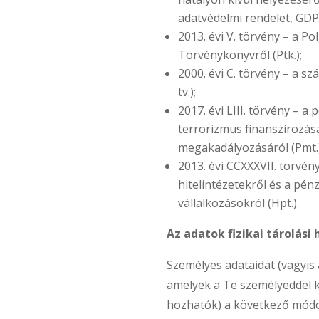
adatvédelmi rendelet, GDP
2013. évi V. törvény – a Po
Törvénykönyvről (Ptk.);
2000. évi C. törvény – a sz
tv.);
2017. évi LIII. törvény – 
terrorizmus finanszírozás
megakadályozásáról (Pmt.)
2013. évi CCXXXVII. törvény
hitelintézetekről és a pén
vállalkozásokról (Hpt.).
Az adatok fizikai tárolási 
Személyes adataidat (vagyis
amelyek a Te személyeddel 
hozhatók) a következő mód