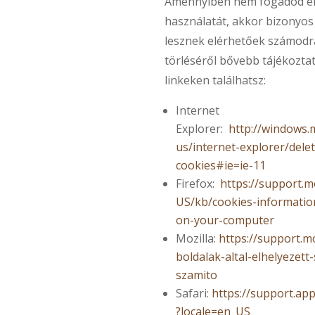
Amennyiben nem fogadod el 
használatát, akkor bizonyo
lesznek elérhetőek számodra
törléséről bővebb tájékoztat
linkeken találhatsz:
Internet
Explorer:
http://windows.
us/internet-explorer/del
cookies#ie=ie-11
Firefox:
https://support.m
US/kb/cookies-informatio
on-your-computer
Mozilla:
https://support.m
boldalak-altal-elhelyezett-
szamito
Safari:
https://support.ap
?locale=en_US