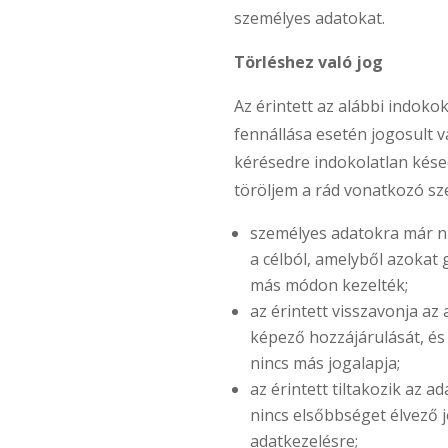
személyes adatokat.
Törléshez való jog
Az érintett az alábbi indoko
fennállása esetén jogosult v
kérésedre indokolatlan kése
töröljem a rád vonatkozó sz
személyes adatokra már n
a célból, amelyből azokat 
más módon kezelték;
az érintett visszavonja az 
képező hozzájárulását, és
nincs más jogalapja;
az érintett tiltakozik az ad
nincs elsőbbséget élvező 
adatkezelésre;