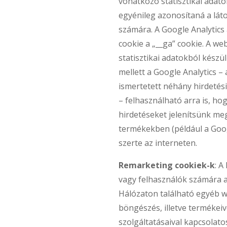
vonatkozó statisztikai adato
egyénileg azonosítaná a lát
számára. A Google Analytics 
cookie a „__ga” cookie. A we
statisztikai adatokból készü
mellett a Google Analytics –
ismertetett néhány hirdetési
– felhasználható arra is, ho
hirdetéseket jelenítsünk me
termékekben (például a Goo
szerte az interneten.
Remarketing cookiek-k
: A
vagy felhasználók számára 
Hálózaton található egyéb 
böngészés, illetve termékeiv
szolgáltatásaival kapcsolato