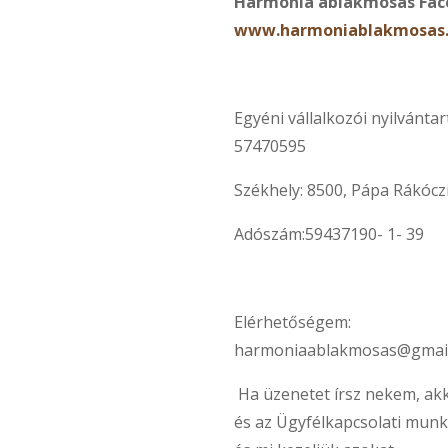
Harmónia ablakmosás
Fac
www.harmoniablakmosas
Egyéni vállalkozói nyilvántar
57470595
Székhely: 8500, Pápa Rákóczi
Adószám:59437190- 1- 39
Elérhetőségem:
harmoniaablakmosas@gmai
Ha üzenetet írsz nekem, akk
és az Ügyfélkapcsolati munk