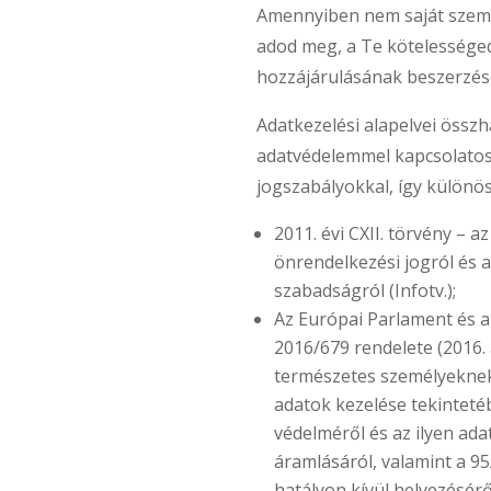
Amennyiben nem saját szemé
adod meg, a Te kötelességed
hozzájárulásának beszerzés
Adatkezelési alapelvei öss
adatvédelemmel kapcsolatos
jogszabályokkal, így különös
2011. évi CXII. törvény – a
önrendelkezési jogról és a
szabadságról (Infotv.);
Az Európai Parlament és a
2016/679 rendelete (2016. á
természetes személyeknek
adatok kezelése tekinteté
védelméről és az ilyen ad
áramlásáról, valamint a 9
hatályon kívül helyezésérő