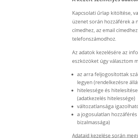
Kapcsolati űrlap kitöltése,
üzenet során hozzáférek a 
címedhez, az email címedhez
telefonszámodhoz.
Az adatok kezelésére az inf
eszközöket úgy választom 
az arra feljogosítottak s
legyen (rendelkezésre állá
hitelessége és hitelesítése
(adatkezelés hitelessége)
változatlansága igazolható
a jogosulatlan hozzáférés 
bizalmassága)
Adataid kezelése során me