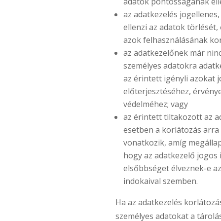
adatok pontosságának ell
az adatkezelés jogellenes, 
ellenzi az adatok törlését, 
azok felhasználásának kor
az adatkezelőnek már nin
személyes adatokra adatke
az érintett igényli azokat 
előterjesztéséhez, érvény
védelméhez; vagy
az érintett tiltakozott az a
esetben a korlátozás arra
vonatkozik, amíg megállap
hogy az adatkezelő jogos 
elsőbbséget élveznek-e az
indokaival szemben.
Ha az adatkezelés korlátozás
személyes adatokat a tárolás