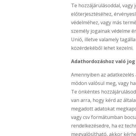
Te hozzájárulásoddal, vagy 
előterjesztéséhez, érvényes
védelméhez, vagy más termé
személy jogainak védelme é
Unió, illetve valamely tagáll
közérdekéből lehet kezelni.
Adathordozáshoz való jog
Amennyiben az adatkezelés 
módon valósul meg, vagy ha 
Te önkéntes hozzájárulásod
van arra, hogy kérd az által
megadott adatokat megkapd,
vagy csv formátumban bocs
rendelkezésedre, ha ez tech
megvalósítható, akkor kérhe