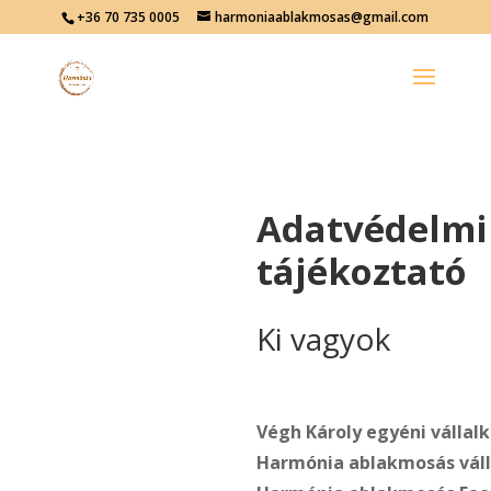
+36 70 735 0005
harmoniaablakmosas@gmail.com
Adatvédelmi
tájékoztató
Ki vagyok
Végh Károly egyéni vállal
Harmónia ablakmosás váll