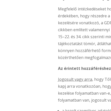
Megfelelő intézkedéseket h
érdekében, hogy részedre a
kezelésére vonatkozó, a GDPR
cikkben említett valamennyi 
15–22. és 34. cikk szerinti m
tájékoztatást tömör, átlátha
könnyen hozzáférhető formá
közérthetően megfogalmazv
Az érintett hozzáféréshez
Jogosult vagy arra
, hogy Től
kapj arra vonatkozóan, hog
kezelése folyamatban van-e,
folyamatban van, jogosult va
a kezelt személyes adato