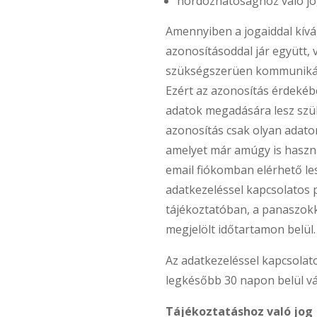
hordozhatósághoz való jo
Amennyiben a jogaiddal kíván
azonosításoddal jár együtt,
szükségszerüen kommunikál
Ezért az azonosítás érdeké
adatok megadására lesz szü
azonosítás csak olyan adato
amelyet már amúgy is használ
email fiókomban elérhető le
adatkezeléssel kapcsolatos 
tájékoztatóban, a panaszok
megjelölt időtartamon belül.
Az adatkezeléssel kapcsola
legkésőbb 30 napon belül v
Tájékoztatáshoz való jog