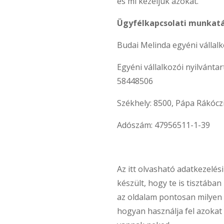
és mi kezeljük azokat.
Ügyfélkapcsolati munkatá
Budai Melinda egyéni vállal
Egyéni vállalkozói nyilvántar
58448506
Székhely: 8500, Pápa Rákóczi
Adószám: 47956511-1-39
Az itt olvasható adatkezelés
készült, hogy te is tisztában
az oldalam pontosan milyen 
hogyan használja fel azokat 