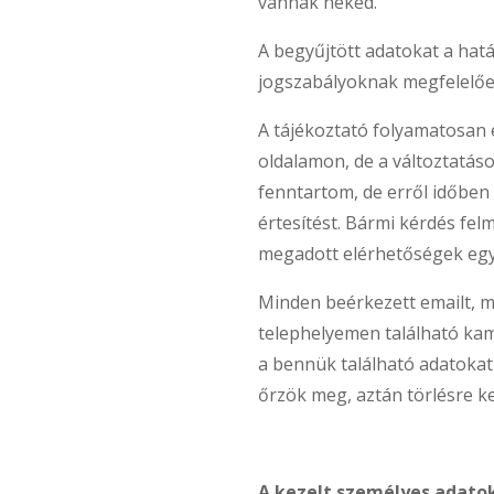
vannak neked.
A begyűjtött adatokat a hat
jogszabályoknak megfelelőe
A tájékoztató folyamatosan 
oldalamon, de a változtatáso
fenntartom, de erről időben 
értesítést. Bármi kérdés felm
megadott elérhetőségek egy
Minden beérkezett emailt, m
telephelyemen található kam
a bennük található adatokat 
őrzök meg, aztán törlésre k
A kezelt személyes adato