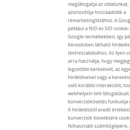
meglátogatja az oldalunkat, 
azonosítója hozzáadódik a
remarketinglistához. A Goog
például a NID és SID cookie-
Google-termékekben, így pé
Keresésben látható hirdeté
testreszabásához. Az ilyen c
arra használja, hogy megje
legutóbbi kereséseit, az egy
hirdetéseivel vagy a keresé
való korábbi interakcióit, t
webhelyein tett látogatásai
konverziókövetés funkciója 
A hirdetésből eredő értékes
konverziók követésére cook
felhasználó számítógépére, 