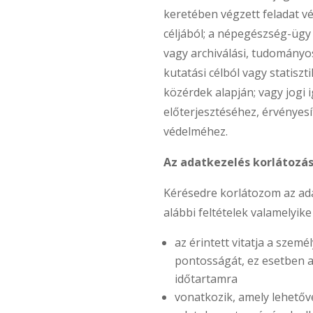
keretében végzett feladat v
céljából; a népegészség-ügy 
vagy archiválási, tudományo
kutatási célból vagy statiszti
közérdek alapján; vagy jogi 
előterjesztéséhez, érvényesít
védelméhez.
Az adatkezelés korlátozás
Kérésedre korlátozom az ada
alábbi feltételek valamelyike 
az érintett vitatja a szemé
pontosságát, ez esetben a
időtartamra
vonatkozik, amely lehetővé