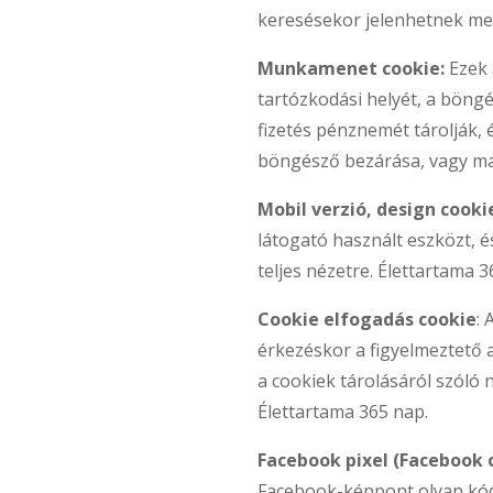
keresésekor jelenhetnek m
Munkamenet cookie:
Ezek 
tartózkodási helyét, a böngé
fizetés pénznemét tárolják, 
böngésző bezárása, vagy m
Mobil verzió, design cooki
látogató használt eszközt, é
teljes nézetre. Élettartama 3
Cookie elfogadás cookie
: 
érkezéskor a figyelmeztető 
a cookiek tárolásáról szóló n
Élettartama 365 nap.
Facebook pixel (Facebook 
Facebook-képpont olyan kód