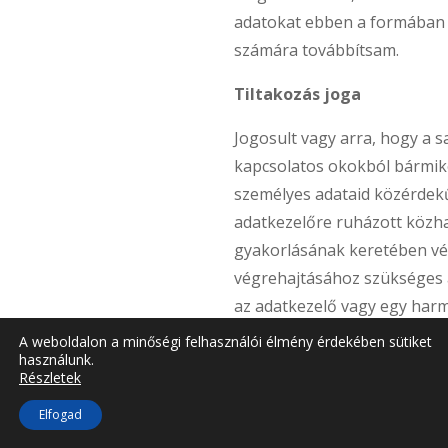
adatokat ebben a formában
számára továbbítsam.
Tiltakozás joga
Jogosult vagy arra, hogy a s
kapcsolatos okokból bármiko
személyes adataid közérdek
adatkezelőre ruházott közha
gyakorlásának keretében vég
végrehajtásához szükséges 
az adatkezelő vagy egy harm
érdekeinek érvényesítéséhe
A weboldalon a minőségi felhasználói élmény érdekében sütiket
használunk.
kezelése ellen, ideértve az e
Részletek
rendelkezéseken alapuló prof
Elfogad
Tiltakozásod esetén a szem
kezelhetem tovább, kivéve, h