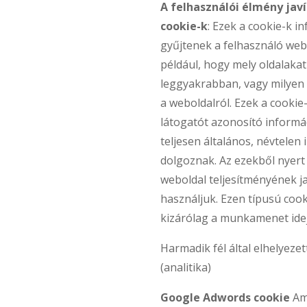
A felhasználói élmény javí
cookie-k
: Ezek a cookie-k i
gyűjtenek a felhasználó web
például, hogy mely oldalakat
leggyakrabban, vagy milyen
a weboldalról. Ezek a cooki
látogatót azonosító informác
teljesen általános, névtelen
dolgoznak. Az ezekből nyert
weboldal teljesítményének j
használjuk. Ezen típusú cook
kizárólag a munkamenet idej
Harmadik fél által elhelyezet
(analitika)
Google Adwords cookie
Ami